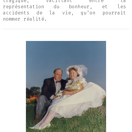
tragique, vacillant entre la
représentation du bonheur, et les
accidents de la vie, qu’on pourrait
nommer réalité.
----------
The Most Beautiful Day of My Life
A good marriage photograph is a saleable
commodity. Yet, a large number of those
images are never used and spend their
life inboxes, turning yellow. Over the
years tens of thousands of pictures
accumulate, enough to fill a room. I was
working in a photography studio that
specialized in weddings and that’s where
I began my collection.
I was like an archeologist, patiently
digging through the strata of this
collective memory. I put together my own
album. It told the story of a hybrid